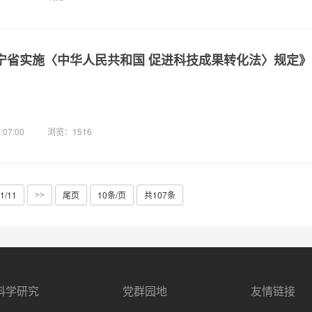
宁省实施〈中华人民共和国 促进科技成果转化法〉规定》
:07:00
浏览：1516
1/11
尾页
10条/页
共107条
>>
科学研究
党群园地
友情链接