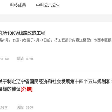
科技成果
中科公示公告
所10KV线路改造工程
路3号。有意向者请于7月21日前，将工程报价内容送至营口市西市区银
:33:50
浏览：3360
关于制定辽宁省国民经济和社会发展第十四个五年规划和
目标的建议
[外链]
:09:51
浏览：3360