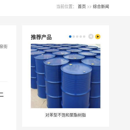
当前位置：
首页
>>
综合新闻
推荐产品
泉街
二
对苯型不饱和聚酯树脂
固定