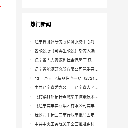
土壤污染状况初步调查
]
报告公示
热门新闻
辽宁省能源研究所检测服务中心对外招商公告
省能源所《可再生能源》杂志入选2023—2024年CSCD核心库
辽宁省人力资源和社会保障厅 辽宁省科学技术厅关于印发《辽宁省科技成果转化成绩优异人员专业技术资格评定暂行办法》的通知 辽人社〔2016〕272号
辽宁省能源研究所有限公司党委召开换届选举党员大会
“奕丰泉天下”精品住宅一期（2724m2）地块土壤污染状况初步调查报告公示
中共辽宁省委办公厅 辽宁省人民政府办公厅印发《关于改进和完善省级财政科研项目资金管理的实施意见》的通知 辽委办〔2017〕5号
《村镇打捆秸秆直燃集中供暖技术规范》地方标准公示
《辽宁奕丰实业集团有限公司奕丰泉天下精品住宅一期(949m2)地块土壤污染状况初步调查报告》公示
我公司中标营口市行政审批局固定资产投资项目节能评审中介咨询机构
中共中央国务院关于全面推进乡村振兴加快农业农村现代化的意见