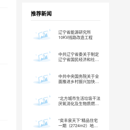
推荐新闻
辽宁省能源研究所
10KV线路改造工程
中共辽宁省委关于制定
辽宁省国民经济和社会
发展第十四个五年规划
和二〇三五年远景目标
的建议
中共中央国务院关于全
面推进乡村振兴加快农
业农村现代化的意见
“北方城市生活垃圾干法
厌氧消化及生物质燃气
利用技术及示范”通过国
家验收
“奕丰泉天下”精品住宅
一期（2724m2）地块