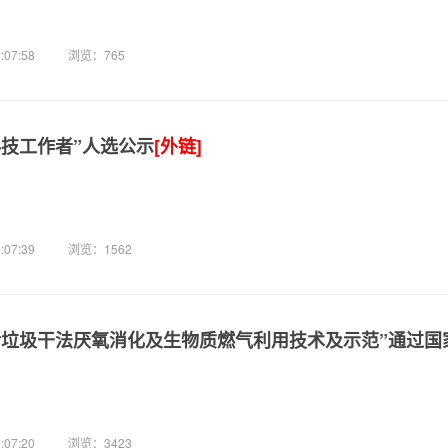
:07:58
浏览：765
科技工作者”人选公示
[外链]
:07:39
浏览：1562
活垃圾干法厌氧消化及生物质燃气利用技术及示范”通过国
:07:20
浏览：3423