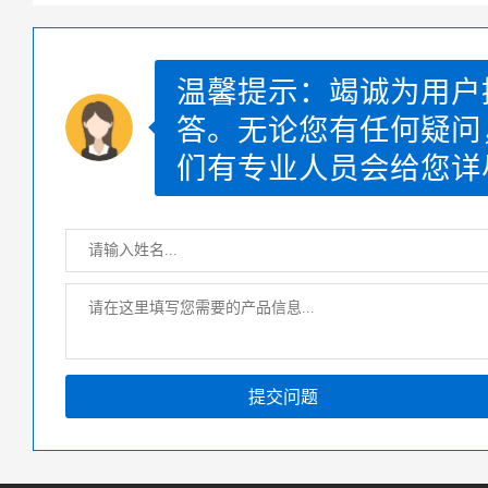
温馨提示：竭诚为用户
答。无论您有任何疑问
们有专业人员会给您详
提交问题