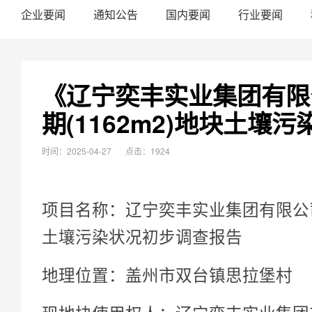
企业要闻
通知公告
国内要闻
行业要闻
《辽宁奕丰实业集团有限
期(1162m2)地块土
时间：2025-04-27
点击：1924
项目名称：辽宁奕丰实业集团有限公司
土壤污染状况初步调查报告
地理位置：盖州市双台镇思拉堡村