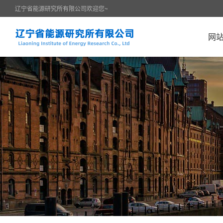
辽宁省能源研究所有限公司欢迎您~
网