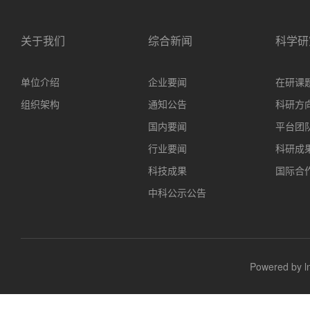
关于我们
综合新闻
科学研
单位介绍
企业要闻
在研课
组织架构
通知公告
科研方
国内要闻
平台团
行业要闻
科研成
科技成果
国际合
中科公示公告
Powered b